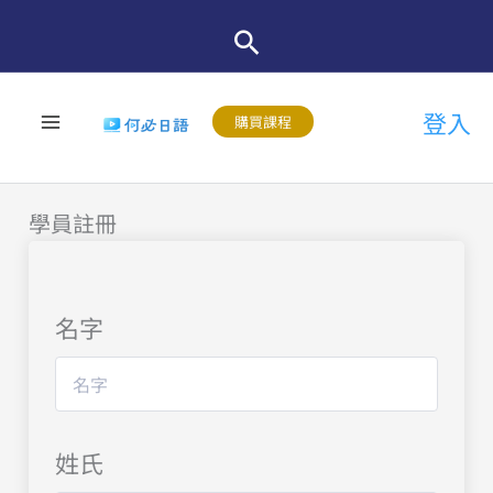
跳
至
主
登入
要
購買課程
內
容
學員註冊
名字
姓氏