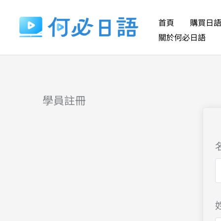
跳
至
首頁
購買日
主
關於何必日語
要
內
容
學員註冊