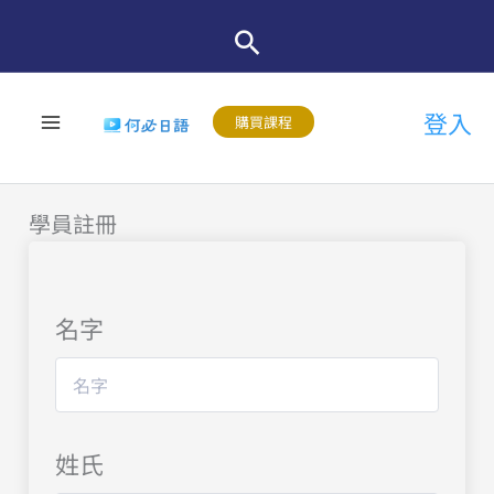
跳
至
主
登入
要
購買課程
內
容
學員註冊
名字
姓氏