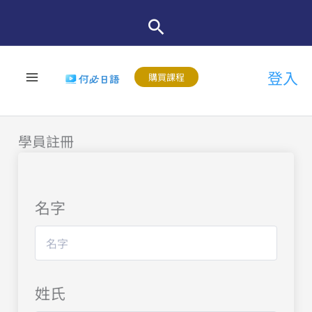
跳
至
主
登入
要
購買課程
內
容
學員註冊
名字
姓氏