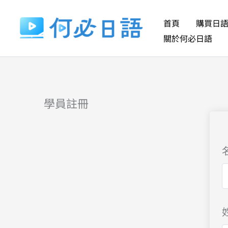
跳
至
首頁
購買日
主
關於何必日語
要
內
容
學員註冊