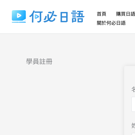
跳
至
首頁
購買日
主
關於何必日語
要
內
容
學員註冊