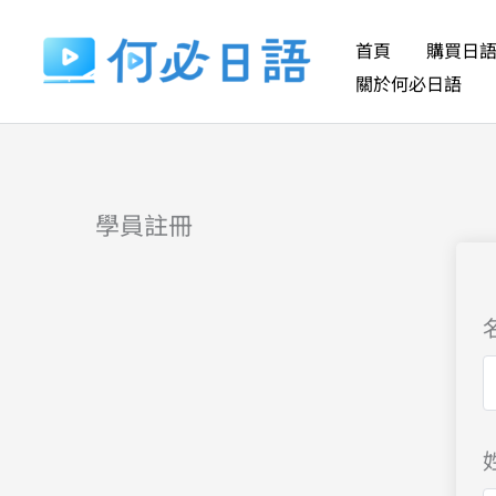
跳
至
首頁
購買日
主
關於何必日語
要
內
容
學員註冊