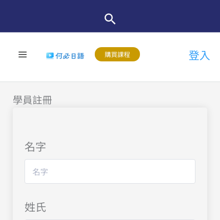
跳
至
主
登入
要
購買課程
內
容
學員註冊
名字
姓氏