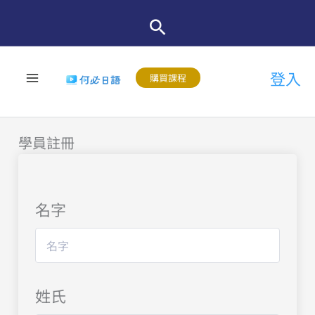
跳
至
主
登入
要
購買課程
內
容
學員註冊
名字
姓氏