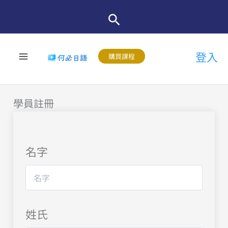
跳
至
主
登入
要
購買課程
內
容
學員註冊
名字
姓氏