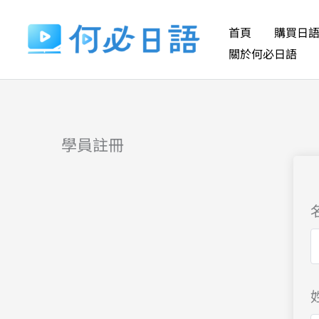
跳
至
首頁
購買日
主
關於何必日語
要
內
容
學員註冊