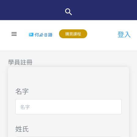
跳
至
主
登入
要
購買課程
內
容
學員註冊
名字
姓氏