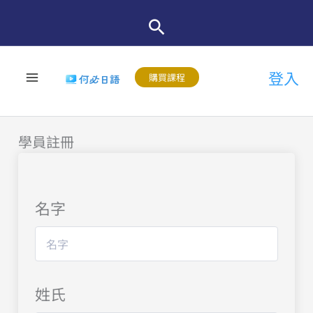
跳
至
主
登入
要
購買課程
內
容
學員註冊
名字
姓氏