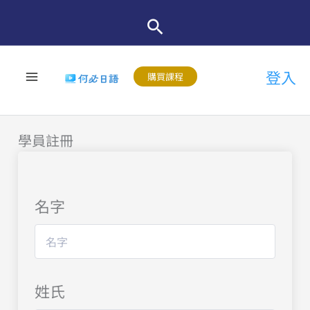
跳
至
主
登入
要
購買課程
內
容
學員註冊
名字
姓氏