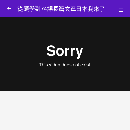
從頭學到74課長篇文章日本我來了
購買本課程後由系統另外開啟
0/1
購買後由系統開啟課程
00:21
學好日語的十大心法
0/1